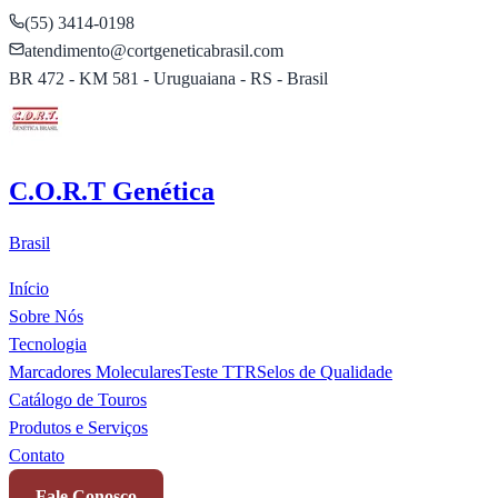
(55) 3414-0198
atendimento@cortgeneticabrasil.com
BR 472 - KM 581 - Uruguaiana - RS - Brasil
C.O.R.T Genética
Brasil
Início
Sobre Nós
Tecnologia
Marcadores Moleculares
Teste TTR
Selos de Qualidade
Catálogo de Touros
Produtos e Serviços
Contato
Fale Conosco