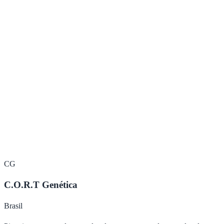
Ver Detalhes
SALDO
Tornado
Brangus
Ver Detalhes
CG
C.O.R.T Genética
Brasil